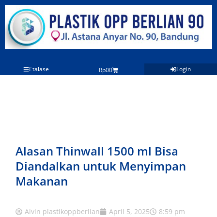
Lewati
ke
konten
Etalase
Login
Cart
Rp
0
0
Alasan Thinwall 1500 ml Bisa
Diandalkan untuk Menyimpan
Makanan
Alvin plastikoppberlian
April 5, 2025
8:59 pm