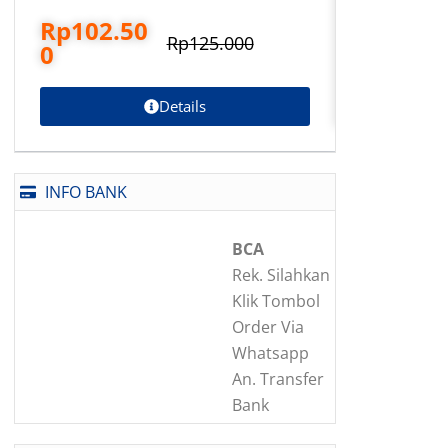
Rp
102.50
Rp
78.5
Rp
125.000
0
Details
INFO BANK
BCA
Rek. Silahkan
Klik Tombol
Order Via
Whatsapp
An. Transfer
Bank