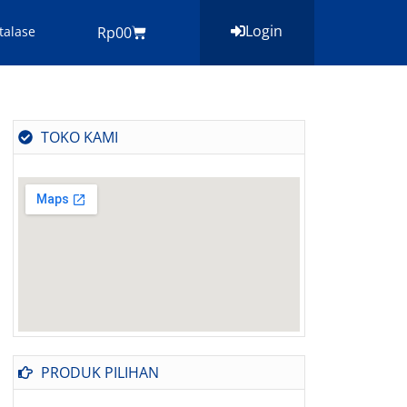
Login
Cart
talase
Rp
0
0
TOKO KAMI
PRODUK PILIHAN