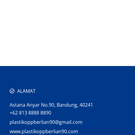
ALAMAT
Astana Anyar No.90, Bandung, 40241
+62 813 8888 8890
plastikoppberlian90@gmail.com
www.plastikoppberlian90.com