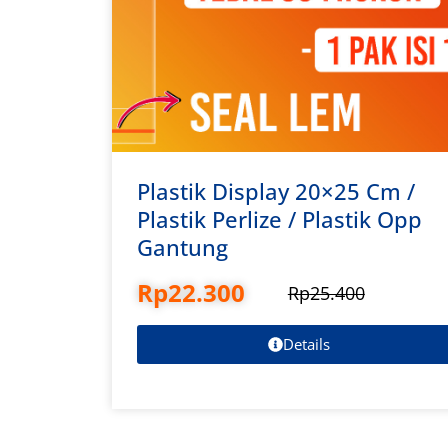
Plastik Display 20×25 Cm /
Plastik Perlize / Plastik Opp
Gantung
Rp
22.300
Rp
25.400
Details