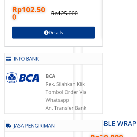
Rp
102.50
Rp
78.5
Rp
125.000
0
Details
INFO BANK
BCA
Rek. Silahkan Klik
Tombol Order Via
Whatsapp
An. Transfer Bank
BUBBLE WRAP 
JASA PENGIRIMAN