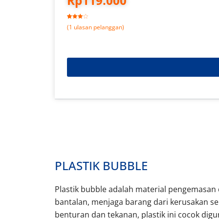
Rp
119.000
Peringkat
1
(
1
ulasan pelanggan)
4.00
dari
5
berdasar
kan
penilaian
pelanggan
PLASTIK BUBBLE
Plastik bubble adalah material pengemasan
bantalan, menjaga barang dari kerusakan
benturan dan tekanan, plastik ini cocok di