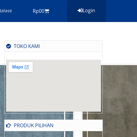
Login
Cart
talase
Rp
0
0
TOKO KAMI
PRODUK PILIHAN