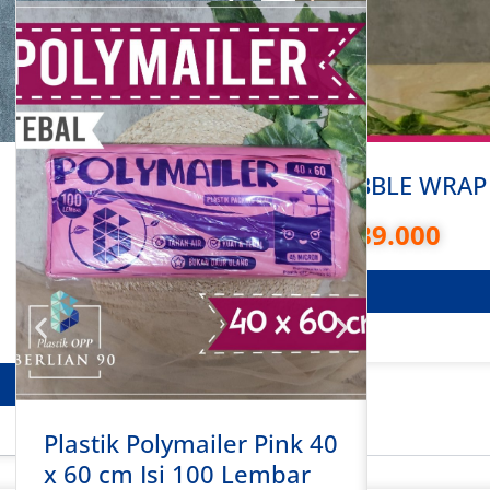
BUBBLE WRAP 
Rp
39.000
Plastik Polymailer Pink 40
Plastik 
x 60 cm Isi 100 Lembar
x 50 cm