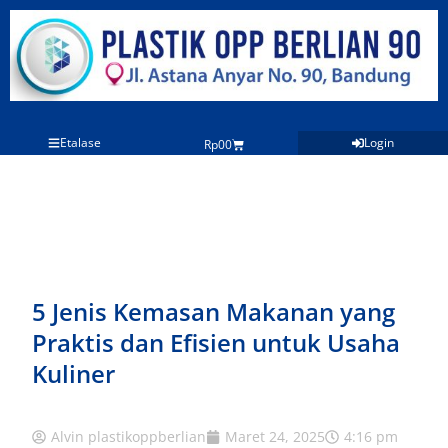
Lewati
ke
konten
Etalase
Login
Cart
Rp
0
0
5 Jenis Kemasan Makanan yang
Praktis dan Efisien untuk Usaha
Kuliner
Alvin plastikoppberlian
Maret 24, 2025
4:16 pm