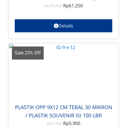
Rp
61.250
Rp
75.400
Details
Sale 23% Off
PLASTIK OPP 9X12 CM TEBAL 30 MIKRON
/ PLASTIK SOUVENIR ISI 100 LBR
Rp
5.900
Rp
7.700