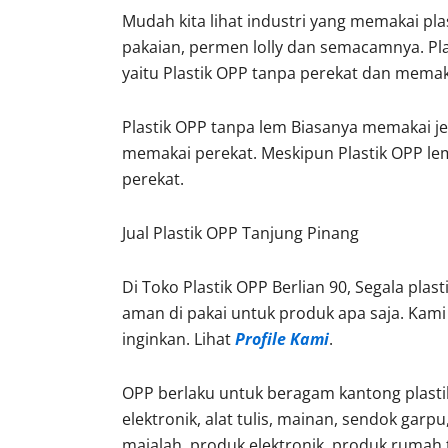
Mudah kita lihat industri yang memakai pla
pakaian, permen lolly dan semacamnya. Pl
yaitu Plastik OPP tanpa perekat dan memak
Plastik OPP tanpa lem Biasanya memakai jen
3%
Sale 11%
memakai perekat. Meskipun Plastik OPP lem
perekat.
Jual Plastik OPP Tanjung Pinang
Di Toko Plastik OPP Berlian 90, Segala plast
aman di pakai untuk produk apa saja. Kam
inginkan. Lihat
Profile Kami
.
OPP berlaku untuk beragam kantong plasti
astik Polymailer Pink
Plastik Polyma
elektronik, alat tulis, mainan, sendok garpu,
35 x 50 cm Isi 100
32×45 cm Isi 1
majalah, produk elektronik, produk rumah t