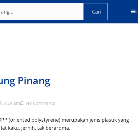
Cari
E
jung Pinang
9:24 am
No Comments
OPP (oriented polystyrene) merupakan jenis plastik yang
ifat kaku, jernih, tak beraroma.