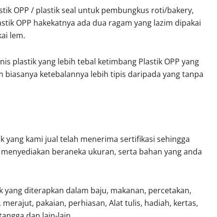
stik OPP / plastik seal untuk pembungkus roti/bakery,
astik OPP hakekatnya ada dua ragam yang lazim dipakai
ai lem.
is plastik yang lebih tebal ketimbang Plastik OPP yang
Sale 20%
 biasanya ketebalannya lebih tipis daripada yang tanpa
ik yang kami jual telah menerima sertifikasi sehingga
i menyediakan beraneka ukuran, serta bahan yang anda
k yang diterapkan dalam baju, makanan, percetakan,
iler Pink
Plastik Polymailer Pink
 merajut, pakaian, perhiasan, Alat tulis, hadiah, kertas,
00 Lembar
30×40 cm Isi 100 Lembar
angga dan lain-lain.