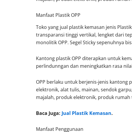
Lembar
Rp
74.500
Manfaat Plastik OPP
Rp
66.00
Rp
81.200
Toko yang jual plastik kemasan jenis Plast
Rp
78.500
transparansi tinggi vertikal, lengket dari t
monolitik OPP. Segel Sticky sepenuhnya bis
Kantong plastik OPP diterapkan untuk ke
perlindunngan dan meningkatkan rasa nila
OPP berlaku untuk berjenis-jenis kantong p
elektronik, alat tulis, mainan, sendok garpu,
majalah, produk elektronik, produk rumah t
Baca Juga:
Jual Plastik Kemasan
.
Manfaat Penggunaan