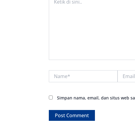
di
sini..
Name*
Email*
Simpan nama, email, dan situs web s