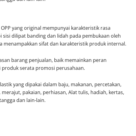
Rp
62.000
0
Rp
49.500
ik OPP yang original mempunyai karakteristik rasa
epi sisi dilipat banding dan lidah pada pembukaan oleh
a menampakkan sifat dan karakteristik produk internal.
masan barang penjualan, baik memainkan peran
i produk serata promosi perusahaan.
lastik yang dipakai dalam baju, makanan, percetakan,
 merajut, pakaian, perhiasan, Alat tulis, hadiah, kertas,
angga dan lain-lain.