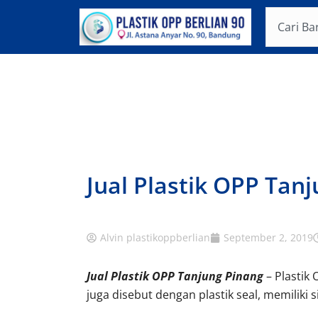
Lewati
Search
ke
konten
Jual Plastik OPP Tan
Alvin plastikoppberlian
September 2, 2019
Jual Plastik OPP Tanjung Pinang
– Plastik 
juga disebut dengan plastik seal, memiliki s