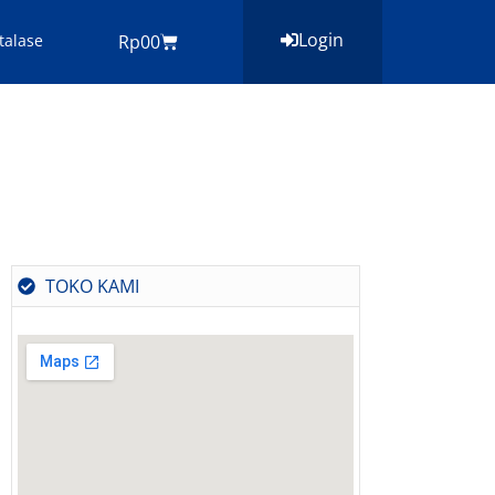
Login
Cart
talase
Rp
0
0
TOKO KAMI