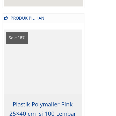
PRODUK PILIHAN
Sale 18%
Sale 18%
Plastik Polymailer Pink
Plastik
25×40 cm Isi 100 Lembar
40 x 