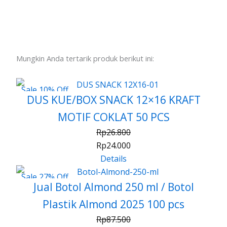
Mungkin Anda tertarik produk berikut ini:
Sale 10% Off
DUS KUE/BOX SNACK 12×16 KRAFT
MOTIF COKLAT 50 PCS
Rp
26.800
Rp
24.000
Details
Sale 27% Off
Jual Botol Almond 250 ml / Botol
Plastik Almond 2025 100 pcs
Rp
87.500