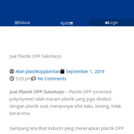
Lewati
ke
konten
Etalase
Login
Cart
Rp
0
0
Jual Plastik OPP Sukoharjo
Alvin plastikoppberlian
September 1, 2019
3:29 pm
No Comments
Jual Plastik OPP Sukoharjo
– Plastik OPP (oriented
polystyrene) ialah macam plastik yang juga disebut
dengan plastik seal, mempunyai sifat kaku, bening, tidak
beraroma.
Gampang kita lihat industri yang menerapkan plastik OPP