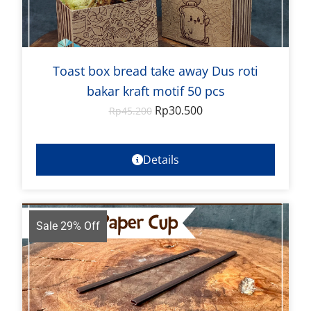
Toast box bread take away Dus roti
bakar kraft motif 50 pcs
Rp
30.500
Rp
45.200
Details
Sale 29% Off