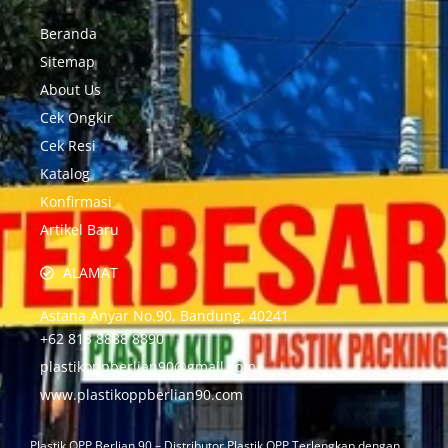
Beranda
Sitemap
About Us
Cek Ongkir
Cek Resi
Katalog
Konfirmasi
Artikel Baru
ALAMAT
Astana Anyar No.90, Bandung, 40241
+62 813 8888 8890
plastikoppberlian90@gmail.com
www.plastikoppberlian90.com
Plastik OPP Berlian 90 – Distributor Plastik OPP Terlengkap dengan