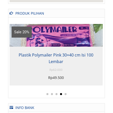
PRODUK PILIHAN
0%
Sale 18%
tik Polymailer Pink 30×40 cm Isi 100
Plastik Pol
Lembar
Rp
62.000
Rp
49.500
INFO BANK