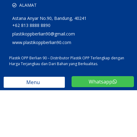
ALAMAT
Astana Anyar No.90, Bandung, 40241
+62 813 8888 8890
plastikoppberlian90@gmail.com
www.plastikoppberlian90.com
Plastik OPP Berlian 90 – Distributor Plastik OPP Terlengkap dengan
Harga Terjangkau dan Dari Bahan yang Berkualitas.
Whatsapp
Menu
Etalase
Plastik Packaging
Kontainer & Botol
Packaging Makanan & Aksesoris
Stationery & Label