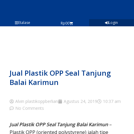
Lewati
ke
konten
Etalase
Login
Cart
Rp
0
0
Jual Plastik OPP Seal Tanjung
Balai Karimun
Alvin plastikoppberlian
Agustus 24, 2019
10:37 am
No Comments
Jual Plastik OPP Seal Tanjung Balai Karimun
–
Plastik OPP (oriented polystyrene) ialah tipe