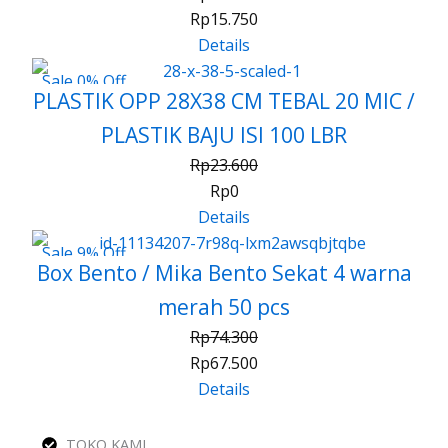
Rp
15.750
Details
Sale 0% Off
PLASTIK OPP 28X38 CM TEBAL 20 MIC /
PLASTIK BAJU ISI 100 LBR
Rp
23.600
Rp
0
Details
Sale 9% Off
Box Bento / Mika Bento Sekat 4 warna
merah 50 pcs
Rp
74.300
Rp
67.500
Details
TOKO KAMI