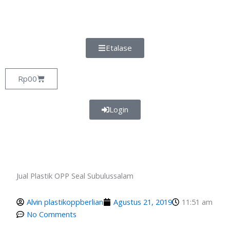
Lewati
ke
konten
Etalase
Cart
Rp
0
0
Login
Jual Plastik OPP Seal Subulussalam
Alvin plastikoppberlian
Agustus 21, 2019
11:51 am
No Comments