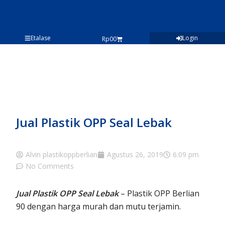
Lewati
ke
konten
Etalase
Login
Cart
Rp
0
0
Jual Plastik OPP Seal Lebak
Alvin plastikoppberlian
Agustus 26, 2019
6:09 pm
No Comments
Jual Plastik OPP Seal Lebak
– Plastik OPP Berlian
90 dengan harga murah dan mutu terjamin.