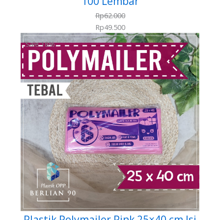
100 Lembar
Rp
62.000
Rp
49.500
Sale 18%
Plastik Polymailer Pink 25×40 cm Isi