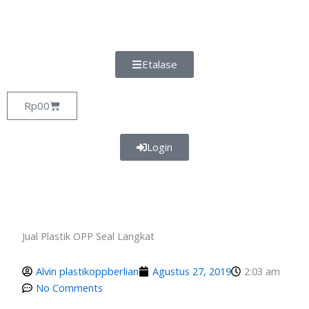
Lewati
ke
konten
Etalase
Cart
Rp
0
0
Login
Jual Plastik OPP Seal Langkat
Alvin plastikoppberlian
Agustus 27, 2019
2:03 am
No Comments