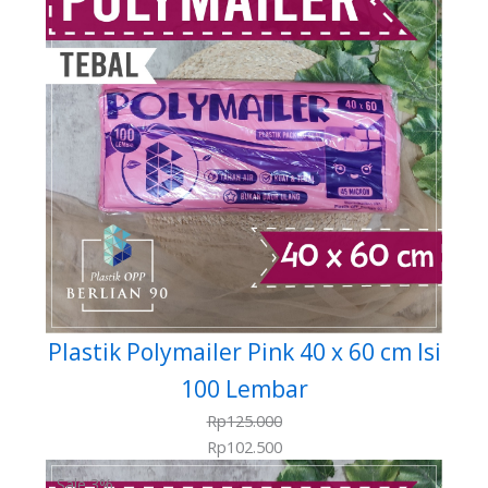
Plastik Polymailer Pink 40 x 60 cm Isi
100 Lembar
Rp
125.000
Rp
102.500
Sale 3%