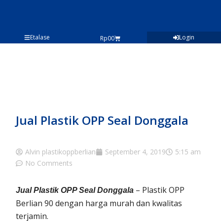
Lewati
ke
konten
Etalase
Login
Cart
Rp
0
0
Jual Plastik OPP Seal Donggala
Alvin plastikoppberlian
September 4, 2019
5:15 am
No Comments
– Plastik OPP
Jual Plastik OPP Seal Donggala
Berlian 90 dengan harga murah dan kwalitas
terjamin.