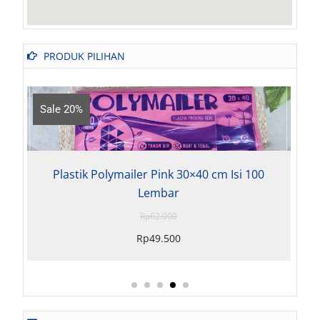
PRODUK PILIHAN
e 20%
Sale 18%
lastik Polymailer Pink 30×40 cm Isi 100
Plastik P
Lembar
Rp
62.000
Rp
49.500