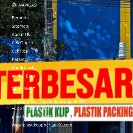
NAVIGASI
Beranda
Sitemap
About Us
Cek Ongkir
Cek Resi
Katalog
Konfirmasi
Artikel Baru
ALAMAT
Astana Anyar No.90, Bandung, 40241
+62 813 8888 8890
plastikoppberlian90@gmail.com
www.plastikoppberlian90.com