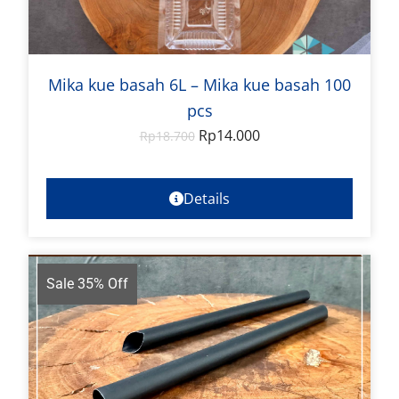
Mika kue basah 6L – Mika kue basah 100
pcs
Rp
14.000
Rp
18.700
Details
Sale 35% Off