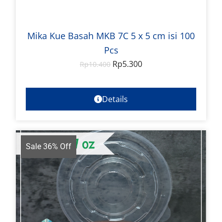
Mika Kue Basah MKB 7C 5 x 5 cm isi 100
Pcs
Rp
5.300
Rp
10.400
Details
Sale 36% Off