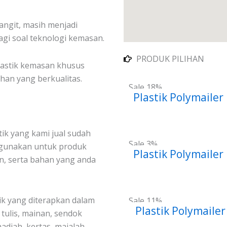
angit, masih menjadi
agi soal teknologi kemasan.
PRODUK PILIHAN
lastik kemasan khusus
han yang berkualitas.
Sale 18%
Plastik Polymailer
stik yang kami jual sudah
Sale 3%
 gunakan untuk produk
Plastik Polymailer
n, serta bahan yang anda
k yang diterapkan dalam
Sale 11%
Plastik Polymaile
 tulis, mainan, sendok
hadiah, kertas, majalah,