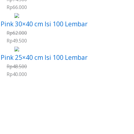
Rp
66.000
r Pink 30×40 cm Isi 100 Lembar
Rp
62.000
Rp
49.500
r Pink 25×40 cm Isi 100 Lembar
Rp
48.500
Rp
40.000