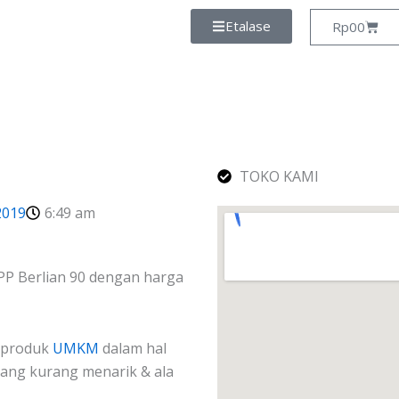
Etalase
Cart
Rp
0
0
TOKO KAMI
2019
6:49 am
OPP Berlian 90 dengan harga
n produk
UMKM
dalam hal
yang kurang menarik & ala