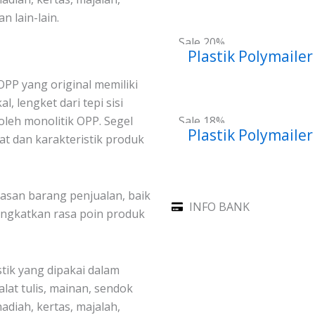
 lain-lain.
Sale 20%
Plastik Polymaile
 OPP yang original memiliki
l, lengket dari tepi sisi
oleh monolitik OPP. Segel
Sale 18%
Plastik Polymaile
at dan karakteristik produk
asan barang penjualan, baik
INFO BANK
ngkatkan rasa poin produk
ik yang dipakai dalam
lat tulis, mainan, sendok
hadiah, kertas, majalah,