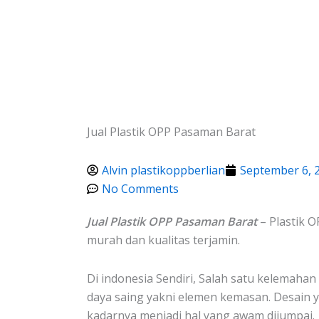
Lewati
ke
konten
Jual Plastik OPP Pasaman Barat
Alvin plastikoppberlian
September 6, 
No Comments
Jual Plastik OPP Pasaman Barat
– Plastik 
murah dan kualitas terjamin.
Di indonesia Sendiri, Salah satu kelemaha
daya saing yakni elemen kemasan. Desain 
kadarnya menjadi hal yang awam dijumpai.