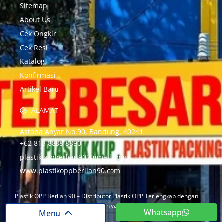
Sitemap
About Us
Cek Ongkir
Cek Resi
Katalog
Konfirmasi
Artikel Baru
ALAMAT
Astana Anyar No.90, Bandung, 40241
+62 813 8888 8890
plastikoppberlian90@gmail.com
www.plastikoppberlian90.com
Plastik OPP Berlian 90 – Distributor Plastik OPP Terlengkap dengan
Harga Terjangkau dan Dari Bahan yang Berkualitas.
Whatsapp
Menu