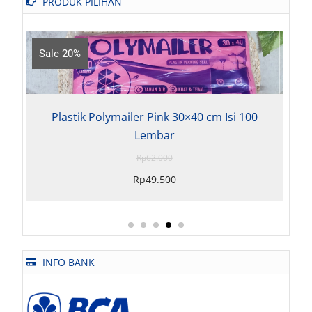
PRODUK PILIHAN
e 20%
Sale 18%
lastik Polymailer Pink 30×40 cm Isi 100
Plastik P
Lembar
Rp
62.000
Rp
49.500
INFO BANK