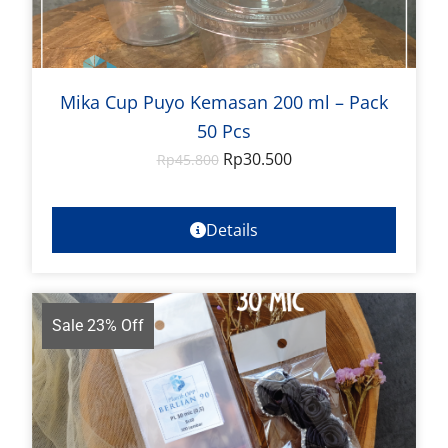
Mika Cup Puyo Kemasan 200 ml – Pack
50 Pcs
Rp
30.500
Rp
45.800
Details
Sale 23% Off