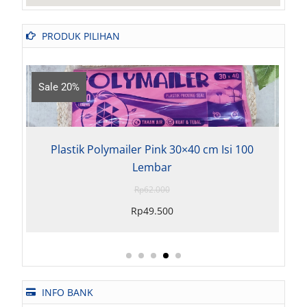
PRODUK PILIHAN
e 20%
Sale 18%
lastik Polymailer Pink 30×40 cm Isi 100
Plastik P
Lembar
Rp
62.000
Rp
49.500
INFO BANK