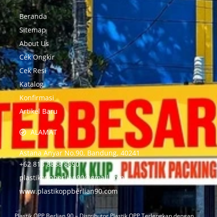
Beranda
Sitemap
About Us
Cek Ongkir
Cek Resi
Katalog
Konfirmasi
Artikel Baru
ALAMAT
Astana Anyar No.90, Bandung, 40241
+62 813 8888 8890
plastikoppberlian90@gmail.com
www.plastikoppberlian90.com
Plastik OPP Berlian 90 – Distributor Plastik OPP Terlengkap dengan