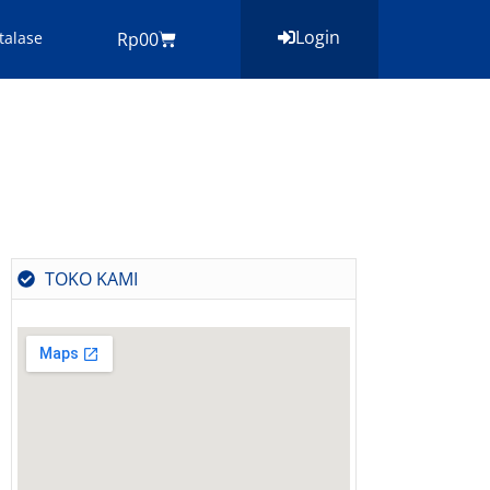
Login
Cart
talase
Rp
0
0
TOKO KAMI