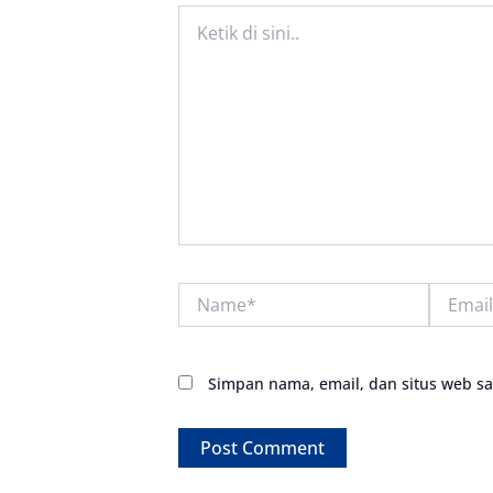
Ketik
di
sini..
Name*
Email*
Simpan nama, email, dan situs web s