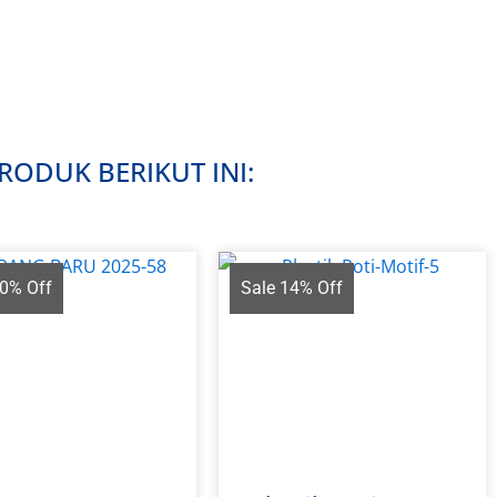
ODUK BERIKUT INI:
50% Off
Sale 14% Off