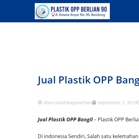
Lewati
ke
konten
Jual Plastik OPP Bang
Alvin plastikoppberlian
September 7, 2019
Jual Plastik OPP Bangil
– Plastik OPP Berli
Di indonesia Sendiri, Salah satu kelemaha