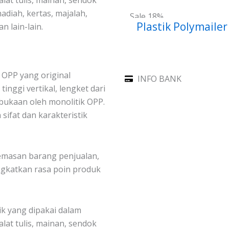
lat tulis, mainan, sendok
hadiah, kertas, majalah,
Sale 18%
Plastik Polymaile
 lain-lain.
k OPP yang original
INFO BANK
inggi vertikal, lengket dari
embukaan oleh monolitik OPP.
sifat dan karakteristik
kemasan barang penjualan,
ngkatkan rasa poin produk
k yang dipakai dalam
lat tulis, mainan, sendok