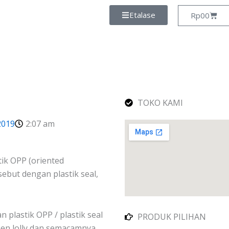
Etalase
Cart
Rp
0
0
TOKO KAMI
2019
2:07 am
tik OPP (oriented
isebut dengan plastik seal,
 plastik OPP / plastik seal
PRODUK PILIHAN
en lolly dan semacamnya.