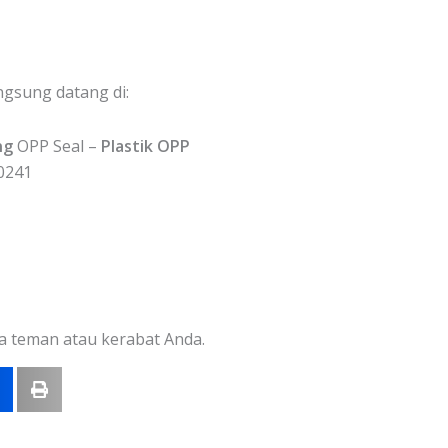
ngsung datang di:
ng
OPP Seal –
Plastik OPP
0241
a teman atau kerabat Anda.