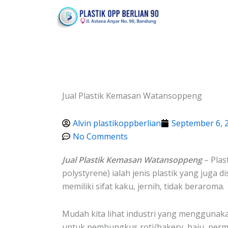
Lewati
ke
konten
Jual Plastik Kemasan Watansoppeng
Alvin plastikoppberlian
September 6, 
No Comments
Jual Plastik Kemasan Watansoppeng
– Plas
polystyrene) ialah jenis plastik yang juga d
memiliki sifat kaku, jernih, tidak beraroma.
Mudah kita lihat industri yang menggunakan
untuk pembungkus roti/bakery, baju, perm