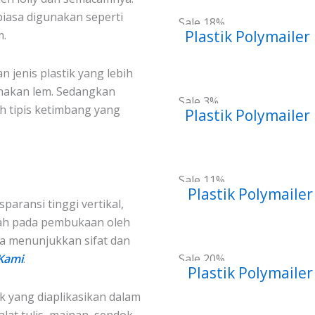
biasa digunakan seperti
Sale 18%
Plastik Polymailer
m.
 jenis plastik yang lebih
nakan lem. Sedangkan
Sale 3%
ih tipis ketimbang yang
Plastik Polymailer
Sale 11%
Plastik Polymaile
sparansi tinggi vertikal,
lidah pada pembukaan oleh
sa menunjukkan sifat dan
Sale 20%
 Kami
.
Plastik Polymaile
k yang diaplikasikan dalam