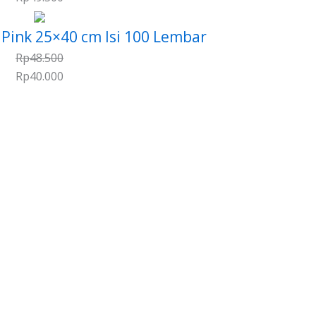
r Pink 25×40 cm Isi 100 Lembar
Rp
48.500
Rp
40.000