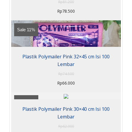
Rp
81.200
Rp
78.500
Sale 11%
Plastik Polymailer Pink 32×45 cm Isi 100
Lembar
Rp
74.500
Rp
66.000
Sale 20%
Plastik Polymailer Pink 30×40 cm Isi 100
Lembar
Rp
62.000