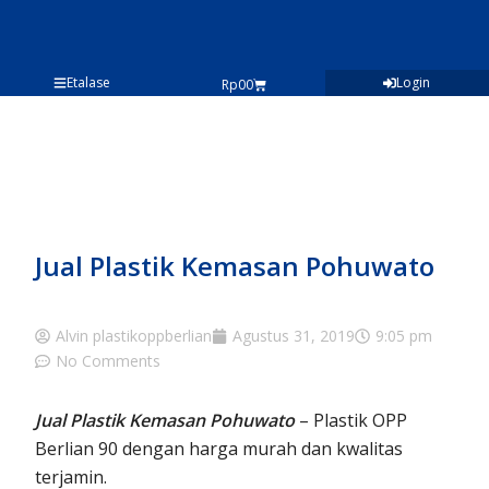
Lewati
ke
konten
Etalase
Login
Cart
Rp
0
0
Jual Plastik Kemasan Pohuwato
Alvin plastikoppberlian
Agustus 31, 2019
9:05 pm
No Comments
Jual Plastik Kemasan Pohuwato
– Plastik OPP
Berlian 90 dengan harga murah dan kwalitas
terjamin.