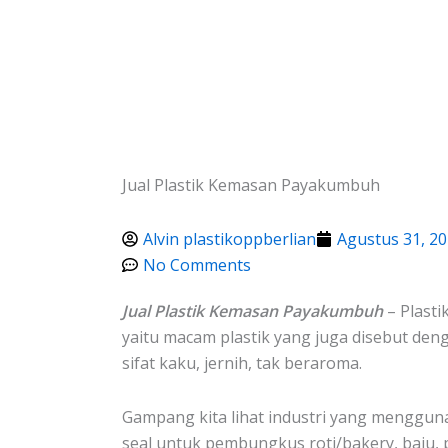
Lewati
ke
konten
Jual Plastik Kemasan Payakumbuh
Alvin plastikoppberlian
Agustus 31, 2
No Comments
Jual Plastik Kemasan Payakumbuh
– Plasti
yaitu macam plastik yang juga disebut den
sifat kaku, jernih, tak beraroma.
Gampang kita lihat industri yang mengguna
seal untuk pembungkus roti/bakery, baju, 