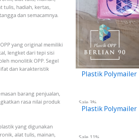
 tulis, hadiah, kertas,
h tangga dan semacamnya.
k OPP yang original memiliki
l, lengket dari tepi sisi
oleh monolitik OPP. Segel
fat dan karakteristik
Plastik Polymailer
kemasan barang penjualan,
gkatkan rasa nilai produk
Sale 3%
Plastik Polymailer
plastik yang digunakan
nik, alat tulis, mainan,
Sale 11%