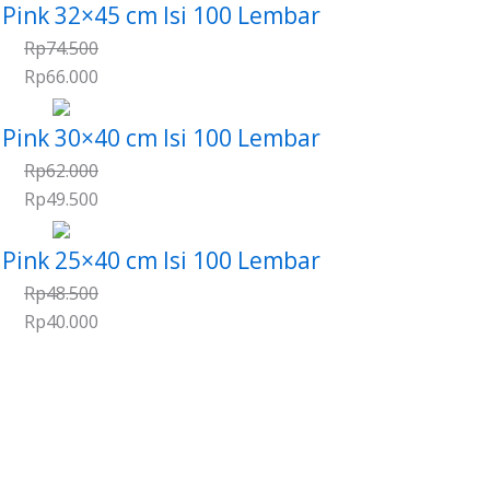
r Pink 32×45 cm Isi 100 Lembar
Rp
74.500
Rp
66.000
r Pink 30×40 cm Isi 100 Lembar
Rp
62.000
Rp
49.500
r Pink 25×40 cm Isi 100 Lembar
Rp
48.500
Rp
40.000