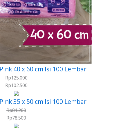
 Pink 40 x 60 cm Isi 100 Lembar
Rp
125.000
Rp
102.500
 Pink 35 x 50 cm Isi 100 Lembar
Rp
81.200
Rp
78.500