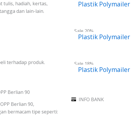
Plastik Polymaile
 tulis, hadiah, kertas,
angga dan lain-lain.
Sale 20%
Plastik Polymaile
li terhadap produk.
Sale 18%
Plastik Polymaile
PP Berlian 90
INFO BANK
 OPP Berlian 90,
n bermacam tipe seperti: