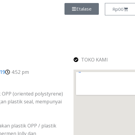
Etalase
Cart
Rp
0
0
TOKO KAMI
019
4:52 pm
k OPP (oriented polystyrene)
gan plastik seal, mempunyai
kan plastik OPP / plastik
permen lolly dan