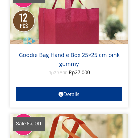
Goodie Bag Handle Box 25×25 cm pink
gummy
Rp
27.000
Rp
29.500
Details
Sale 8% Off