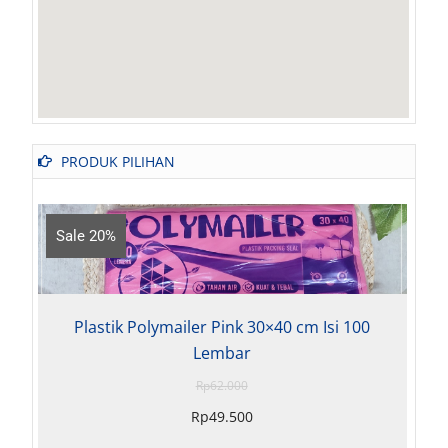
PRODUK PILIHAN
Sale 18%
ik Polymailer Pink 30×40 cm Isi 100
Plastik Polym
Lembar
Rp
62.000
Rp
49.500