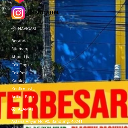
NAVIGASI
Beranda
Sitemap
About Us
Cek Ongkir
Cek Resi
Katalog
Konfirmasi
Artikel Baru
ALAMAT
Astana Anyar No.90, Bandung, 40241
+62 813 8888 8890