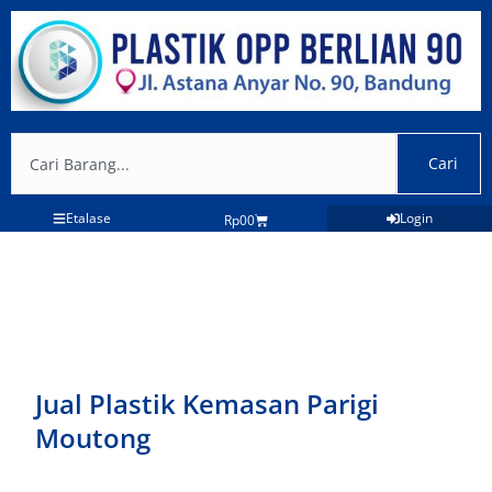
Lewati
ke
konten
Search
Cari
Etalase
Login
Cart
Rp
0
0
Jual Plastik Kemasan Parigi
Moutong