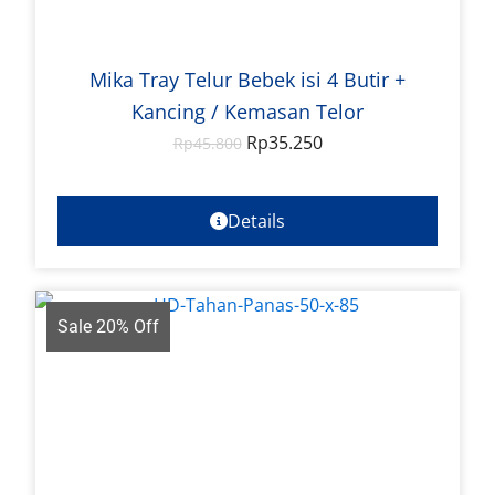
Mika Tray Telur Bebek isi 4 Butir +
Kancing / Kemasan Telor
Rp
35.250
Rp
45.800
Details
Sale 20% Off