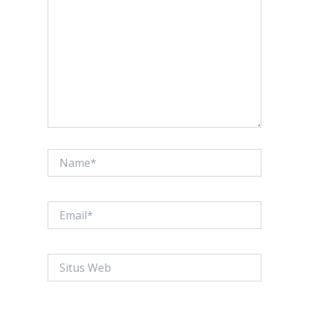
sini..
Name*
Email*
Situs
Web