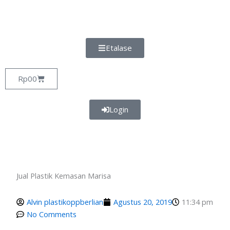
Lewati
ke
konten
Etalase
Cart
Rp
0
0
Login
Jual Plastik Kemasan Marisa
Alvin plastikoppberlian
Agustus 20, 2019
11:34 pm
No Comments