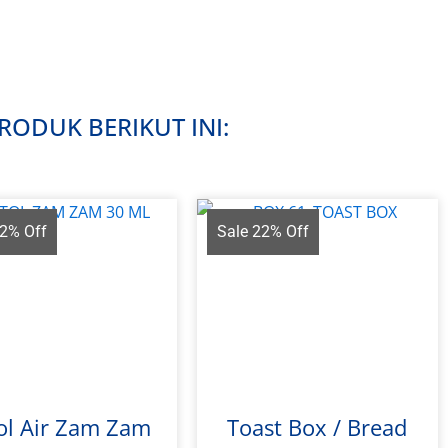
ODUK BERIKUT INI:
22% Off
Sale 22% Off
ol Air Zam Zam
Toast Box / Bread