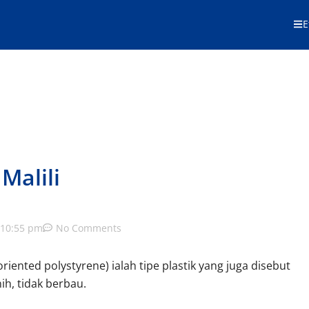
E
Malili
10:55 pm
No Comments
oriented polystyrene) ialah tipe plastik yang juga disebut
nih, tidak berbau.