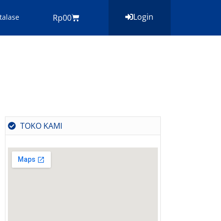
Login
Cart
talase
Rp
0
0
TOKO KAMI