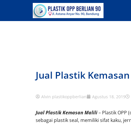
Lewati
ke
konten
Jual Plastik Kemasan 
Alvin plastikoppberlian
Agustus 18, 2019
Jual Plastik Kemasan Malili
– Plastik OPP (
sebagai plastik seal, memiliki sifat kaku, jer