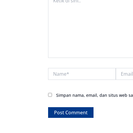
di
sini..
Name*
Email*
Simpan nama, email, dan situs web s