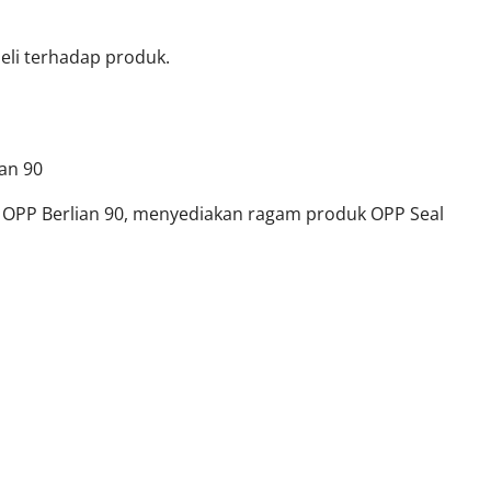
li terhadap produk.
ian 90
ik OPP Berlian 90, menyediakan ragam produk OPP Seal