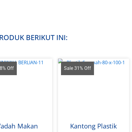
ODUK BERIKUT INI:
18% Off
Sale 31% Off
adah Makan
Kantong Plastik