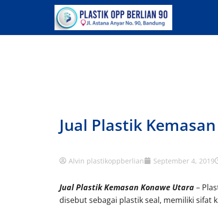
Lewati
ke
konten
Jual Plastik Kemasa
Alvin plastikoppberlian
September 4, 2019
Jual Plastik Kemasan Konawe Utara
– Plas
disebut sebagai plastik seal, memiliki sifat