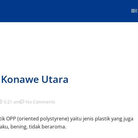
E
n Konawe Utara
5:21 am
No Comments
tik OPP (oriented polystyrene) yaitu jenis plastik yang juga
 kaku, bening, tidak beraroma.