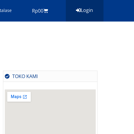
Login
Cart
talase
Rp
0
0
TOKO KAMI