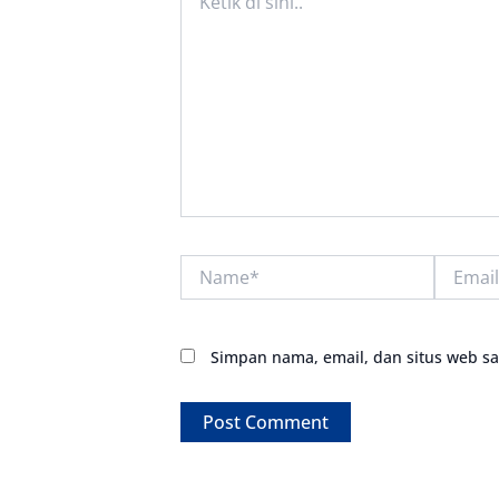
di
sini..
Name*
Email*
Simpan nama, email, dan situs web s