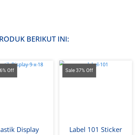
ODUK BERIKUT INI:
26% Off
Sale 37% Off
lastik Display
Label 101 Sticker