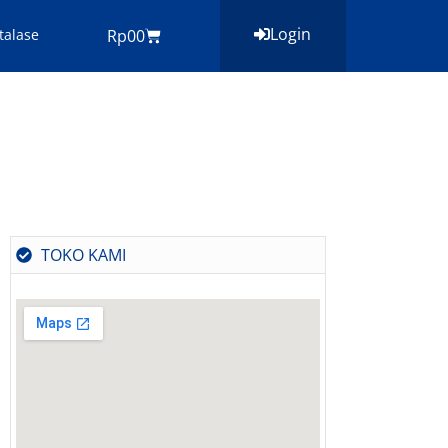
Login
Cart
talase
Rp
0
0
TOKO KAMI