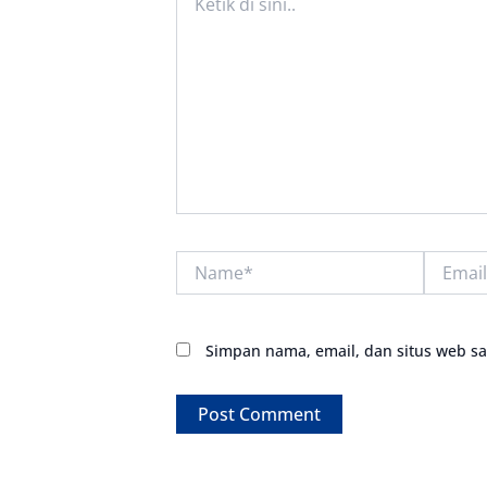
di
sini..
Name*
Email*
Simpan nama, email, dan situs web s