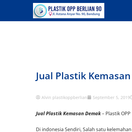
Lewati
ke
konten
Jual Plastik Kemasa
Alvin plastikoppberlian
September 5, 2019
Jual Plastik Kemasan Demak
– Plastik OPP
Di indonesia Sendiri, Salah satu kelemaha