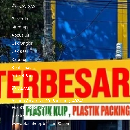
NAVIGASI
Beranda
Sitemap
About Us
Cek Ongkir
Cek Resi
Katalog
Konfirmasi
Artikel Baru
ALAMAT
Astana Anyar No.90, Bandung, 40241
+62 813 8888 8890
plastikoppberlian90@gmail.com
www.plastikoppberlian90.com