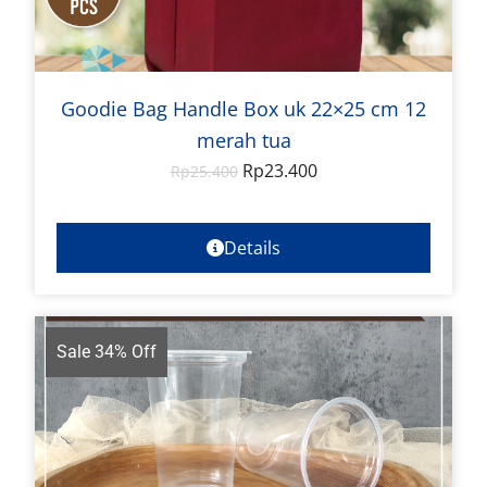
Goodie Bag Handle Box uk 22×25 cm 12
merah tua
Rp
23.400
Rp
25.400
Details
Sale 34% Off