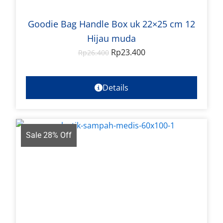
Goodie Bag Handle Box uk 22×25 cm 12
Hijau muda
Rp
23.400
Rp
26.400
Details
Sale 28% Off