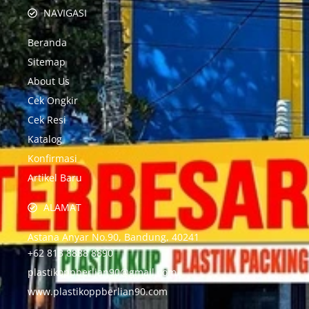
NAVIGASI
Beranda
Sitemap
About Us
Cek Ongkir
Cek Resi
Katalog
Konfirmasi
Artikel Baru
ALAMAT
Astana Anyar No.90, Bandung, 40241
+62 813 8888 8890
plastikoppberlian90@gmail.com
www.plastikoppberlian90.com