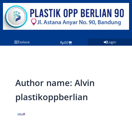
Lewati
ke
konten
Etalase
Login
Cart
Rp
0
0
Author name: Alvin
plastikoppberlian