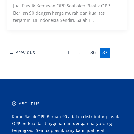
Jual Plastik Kemasan OPP Seal oleh Plastik OPP
Berlian 90 dengan harga murah dan kualitas
terjamin. Di indonesia Sendiri, Salah […]
←
Previous
1
…
86
87
ABOUT US
Kami Plastik OPP Berlian 90 adalah distributor plastik
OPP berkualitas tinggi namun dengan harga yang
terjangkau. Semua plastik yang kami jual telah