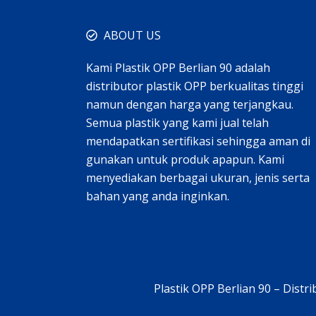
ABOUT US
Kami Plastik OPP Berlian 90 adalah
distributor plastik OPP berkualitas tinggi
namun dengan harga yang terjangkau.
Semua plastik yang kami jual telah
mendapatkan sertifikasi sehingga aman di
gunakan untuk produk apapun. Kami
menyediakan berbagai ukuran, jenis serta
bahan yang anda inginkan.
Plastik OPP Berlian 90 – Dist