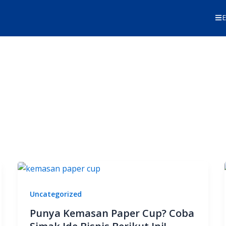
E
Uncategorized
Punya Kemasan Paper Cup? Coba