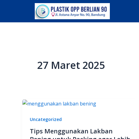
Lewati
ke
konten
27 Maret 2025
Uncategorized
Tips Menggunakan Lakban