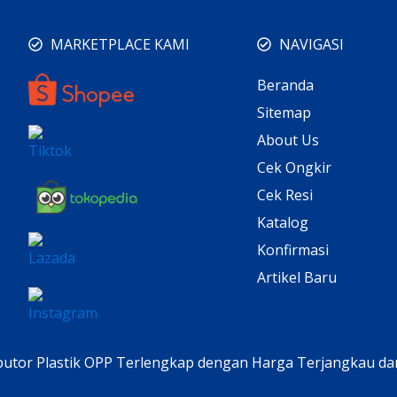
MARKETPLACE KAMI
NAVIGASI
Beranda
Sitemap
About Us
Cek Ongkir
Cek Resi
Katalog
Konfirmasi
Artikel Baru
ributor Plastik OPP Terlengkap dengan Harga Terjangkau da