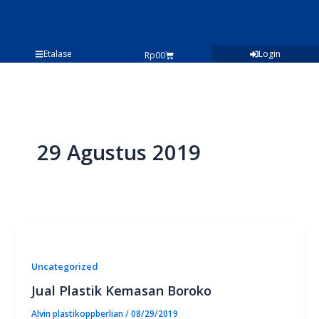
Lewati
ke
konten
Etalase
Login
Cart
Rp
0
0
29 Agustus 2019
Uncategorized
Jual Plastik Kemasan Boroko
Alvin plastikoppberlian
/
08/29/2019