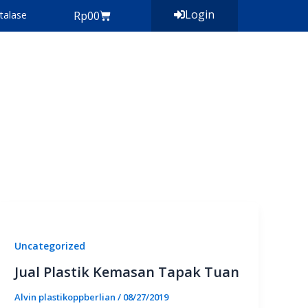
Login
Cart
talase
Rp
0
0
Uncategorized
Jual Plastik Kemasan Tapak Tuan
Alvin plastikoppberlian
/
08/27/2019